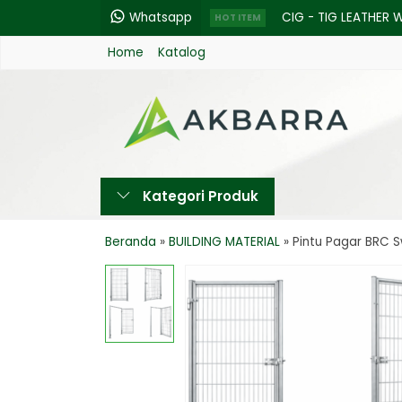
Whatsapp
CIG - TIG LEATHER 
HOT ITEM
Home
Katalog
Kabel Serabut supr
GLOVE HPPE NITRILE
Krisbow Drill Bits Mi
Hydraulic Hose ALF
Kategori Produk
3M - MASKER RESPIRA
Tongkat Pengukur Oli
Beranda
»
BUILDING MATERIAL
»
Pintu Pagar BRC S
Alumunium foil 30cm