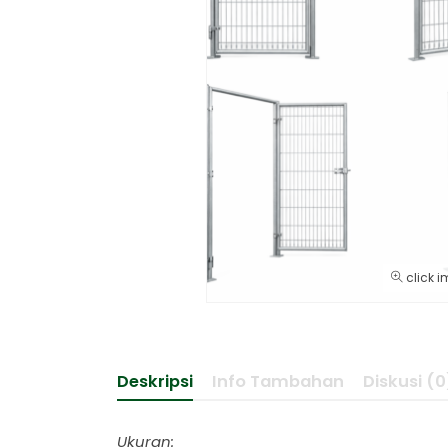
click i
Deskripsi
Info Tambahan
Diskusi (0
Ukuran: