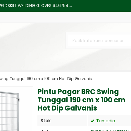
WELDSKILL WELDING GLOVES 646754....
eme NYMHY 3x1.5 mm hitam 50 mete....
 CUT RESISTANT PAA KRISBOW 10084....
xed Set 62 pcs / Set Mata Bor....
AGOMMA Minetuff 2AT/2SN(2 Wire)....
TOR KF 94....
 PN: L375-01300-3....
wing Tunggal 190 cm x 100 cm Hot Dip Galvanis
x10m heavy duty....
Pintu Pagar BRC Swing
Tunggal 190 cm x 100 cm
Hot Dip Galvanis
Stok
Tersedia