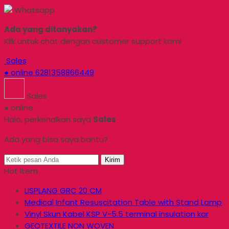
Whatsapp
Ada yang ditanyakan?
Klik untuk chat dengan customer support kami
Sales
● online
6281358866449
Sales
● online
Halo, perkenalkan saya
Sales
Ada yang bisa saya bantu?
Kirim
Hot Item
LISPLANG GRC 20 CM
Medical Infant Resuscitation Table with Stand Lamp
Vinyl Skun Kabel KSP V-5.5 terminal insulation kar
GEOTEXTILE NON WOVEN