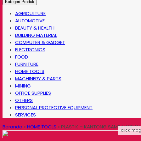
Kategori Produk
AGRICULTURE
AUTOMOTIVE
BEAUTY & HEALTH
BUILDING MATERIAL
COMPUTER & GADGET
ELECTRONICS
FOOD
FURNITURE
HOME TOOLS
MACHINERY & PARTS
MINING
OFFICE SUPPLIES
OTHERS
PERSONAL PROTECTIVE EQUIPMENT
SERVICES
Beranda
»
HOME TOOLS
»
PLASTIK – KANTONG SAMPAH 90 X 
click imag