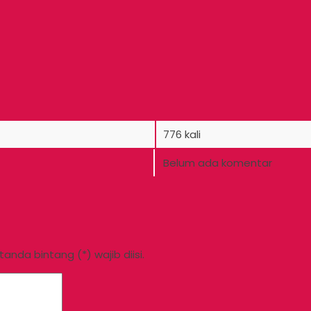
776 kali
Belum ada komentar
nda bintang (*) wajib diisi.