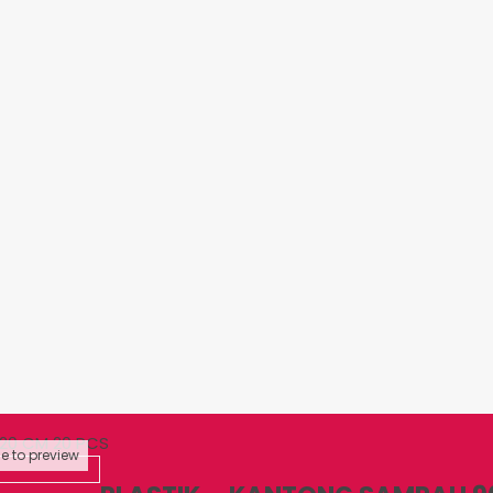
120 CM 20 PCS
e to preview