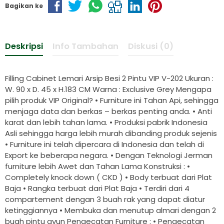
Bagikan ke
Deskripsi
Info Tambahan
Diskusi (0)
Filling Cabinet Lemari Arsip Besi 2 Pintu VIP V-202 Ukuran :
W. 90 x D. 45 x H.183 CM Warna : Exclusive Grey Mengapa
pilih produk VIP Original? • Furniture ini Tahan Api, sehingga
menjaga data dan berkas – berkas penting anda. • Anti
karat dan lebih tahan lama. • Produksi pabrik Indonesia
Asli sehingga harga lebih murah dibanding produk sejenis
• Furniture ini telah dipercara di Indonesia dan telah di
Export ke beberapa negara. • Dengan Teknologi Jerman
furniture lebih Awet dan Tahan Lama Konstruksi : •
Completely knock down ( CKD ) • Body terbuat dari Plat
Baja • Rangka terbuat dari Plat Baja • Terdiri dari 4
compartement dengan 3 buah rak yang dapat diatur
ketinggiannya • Membuka dan menutup almari dengan 2
buah pintu ayun Pengecatan Furniture : • Pengecatan