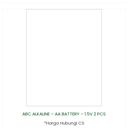
DB9 male
Female
(1702) - MA....
ABC ALKALINE – AA BATTERY – 1.5V 2 PCS
*Harga Hubungi CS