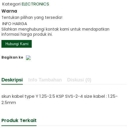
2 /PEMANA....
Kategori
ELECTRONICS
Warna
CIG Welding
Tentukan pilihan yang tersedia!
INFO HARGA
Helmet Helix
Silahkan menghubungi kontak kami untuk mendapatkan
informasi harga produk ini.
C/W
Hubungi Kami
Complete
Bagikan ke
Lens....
Excellent
Deskripsi
Info Tambahan
Diskusi (0)
Digital
Balance
skun kabel type Y 1.25-2.5 KSP SVS-2-4 size kabel : 1.25-
2.5mm
JCS‑B LED....
MAGNETIC
Produk Terkait