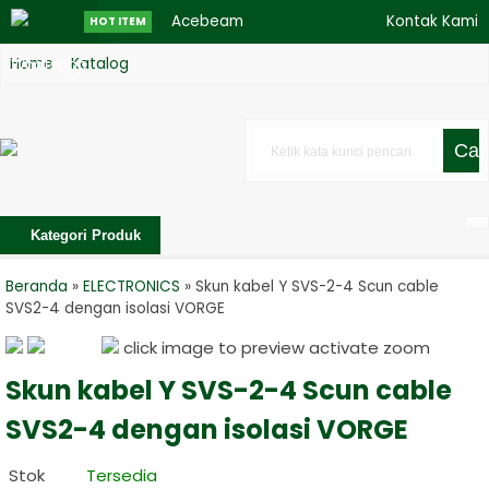
Acebeam
Kontak Kami
HOT ITEM
Home
Katalog
Whatsapp
K75....
Schneider
Car
A9D31625
Acti 9 iDPN N
Kategori Produk
Vigi RCBO
1P+N 25....
Beranda
»
ELECTRONICS
»
Skun kabel Y SVS-2-4 Scun cable
SVS2-4 dengan isolasi VORGE
ARISTON -
click image to preview
activate zoom
WATER
Skun kabel Y SVS-2-4 Scun cable
HEATER - 15
SVS2-4 dengan isolasi VORGE
LITER ANDRIS
Stok
Tersedia