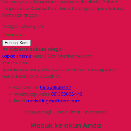
Umumnya putih (opsional sesuai stok) Model: Polos /
tanpa cetak Kondisi: Baru Jenis: Karung sample / karung
kemasan ringan
*Harga Hubungi CS
Tersedia
Hubungi Kami
PT Akbarra Sukses Niaga
-
Lapax Theme
versi 3.0 by Oketheme.com
Kontak Kami
Apabila ada yang ditanyakan, silahkan hubungi kami
melalui kontak di bawah ini.
Call Center
081358866447
Whatsapp
Sales
081358866449
Email
marketing@akbarra.com
Banyuwangi - Jawa Timur - Indonesia
Masuk ke akun Anda