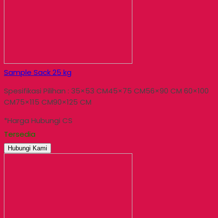
Sample Sack 25 kg
Spesifikasi Pilihan : 35×53 CM45×75 CM56×90 CM 60×100
CM75×115 CM90×125 CM
*Harga Hubungi CS
Tersedia
Hubungi Kami