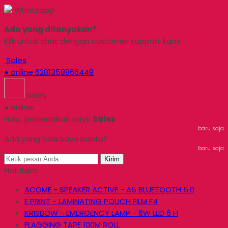
Whatsapp
Ada yang ditanyakan?
Klik untuk chat dengan customer support kami
Sales
● online
6281358866449
Sales
● online
Halo, perkenalkan saya
Sales
baru saja
Ada yang bisa saya bantu?
baru saja
Kirim
Hot Item
ACOME - SPEAKER ACTIVE - A5 BLUETOOTH 5.0
E PRINT - LAMINATING POUCH FILM F4
KRISBOW - EMERGENCY LAMP - 6W LED 6 H
FLAGGING TAPE 100M ROLL