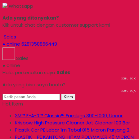
Whatsapp
Ada yang ditanyakan?
Klik untuk chat dengan customer support kami
Sales
● online
6281358866449
Sales
● online
Halo, perkenalkan saya
Sales
baru saja
Ada yang bisa saya bantu?
baru saja
Kirim
Hot Item
3M™ E-A-R™ Classic™ Earplugs 390-1000, Uncor
Krisbow High Pressure Cleaner Jet Cleaner 100 Bar
Plastik Cor PE Lebar 1m Tebal 015 Micron Panjang 2
PLASTIK - PE KANTONG HITAM POLYMAILER 40 MICRON