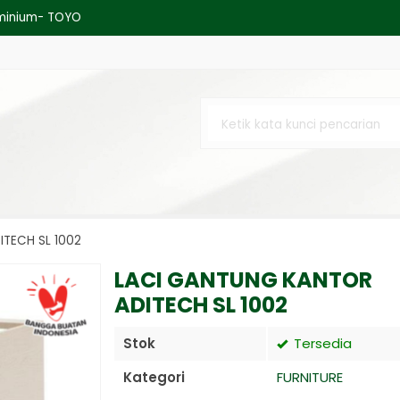
minium- TOYO
er Type 3328 (600 × 400 × 350
M
MAP TAM
UMBO - MEJA TV 32INC - Hitam
MM X 1M X PER METER
COOL 1.8 M
TECH SL 1002
10 m, HDPE, Easy Grow / Shading
LACI GANTUNG KANTOR
ADITECH SL 1002
Stok
Tersedia
Kategori
FURNITURE