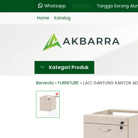
Whatsapp
Tangga Sorong Alu
HOT ITEM
Home
Katalog
Rabbit Box/Contain
LISPLANG GRC 20 C
GARMIN - 64S GPS 
RAK TV MINIMALIS J
Kategori Produk
FIBERGLASS CLOTH 3
ATAP PLASTIK LASER
Beranda
»
FURNITURE
»
LACI GANTUNG KANTOR ADI
NET PARANET 65% 3×