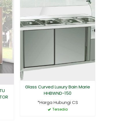
/ Lem E
*Har
Glass Curved Luxury Bain Marie
ATU
HHBWND-150
NTOR
*Harga Hubungi CS
Tersedia