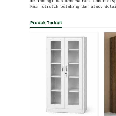
melindungi dan mendekorasi ember disp
Kain stretch belakang dan atas, deta
Produk Terkait