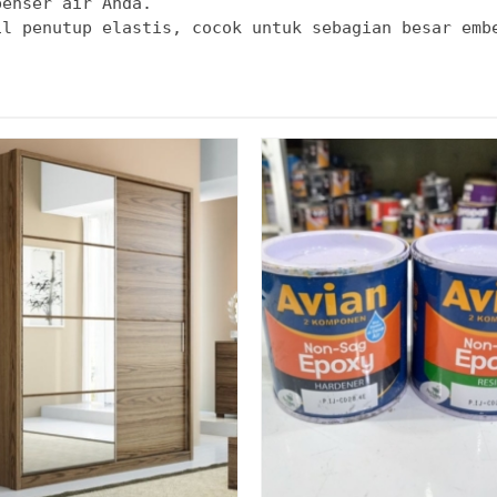
enser air Anda.

il penutup elastis, cocok untuk sebagian besar emb