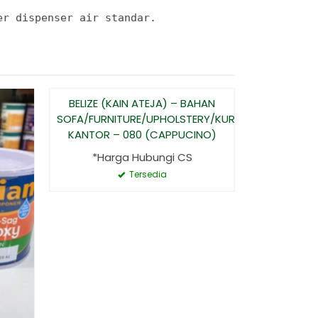
er dispenser air standar.
BELIZE (KAIN ATEJA) – BAHAN
LEMARI KA
SOFA/FURNITURE/UPHOLSTERY/KURSI
LEMARI B
KANTOR – 080 (CAPPUCINO)
KA
*Harga Hubungi CS
*Har
Tersedia