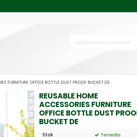
T SILENT INVERTER EX3000I 2000 ....
NSET LISTRIK BENSIN GENERATOR 1....
...
NG PREMIUM T3010 30 CM X 10 CM....
ies Reflective Sticker - 60 c....
PLET 10X BAUSCH & LOMB....
ES FURNITURE OFFICE BOTTLE DUST PROOF BUCKET DE
Waterproof TCW060 C 2×TL-D36W H....
REUSABLE HOME
ACCESSORIES FURNITURE
OFFICE BOTTLE DUST PROO
BUCKET DE
Stok
Tersedia