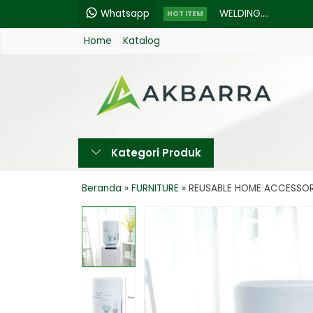
Whatsapp
WELDING....
HOT ITEM
Home
Katalog
EXCEL - MESIN GENSE
MULTIPRO - MESIN GE
POLINET HITAM 100 M.
KERTAS - PAPER BAKI
Kategori Produk
3M Scotchlite 610 Ser
LOUPER HASTINGS TR
Beranda
»
FURNITURE
»
REUSABLE HOME ACCESSORI
Philips Kap Lampu 