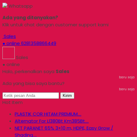
Whatsapp
Ada yang ditanyakan?
Klik untuk chat dengan customer support kami
Sales
● online
6281358866449
Sales
● online
Halo, perkenalkan saya
Sales
baru saja
Ada yang bisa saya bantu?
baru saja
Kirim
Hot Item
PLASTIK COR HITAM PREMIUM....
Alternator For Ll380Bt Km385Bt....
NET PARANET 65% 3×10 m, HDPE, Easy Grow /
Shading....