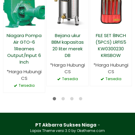
Niagara Pompa
Bejana ukur
FILE SET 8INCH
Air GTO-6
BBM kapasitas
(5PCS) LRFIS5
1Reames
20 liter merek
KW0300230
Output/Input 6
DB
KRISBOW
Inch
*Harga Hubungi
*Harga Hubungi
*Harga Hubungi
CS
CS
CS
Tersedia
Tersedia
Tersedia
PT Akbarra Sukses Niaga
-
Lapax Theme
versi 3.0 by Oketheme.com