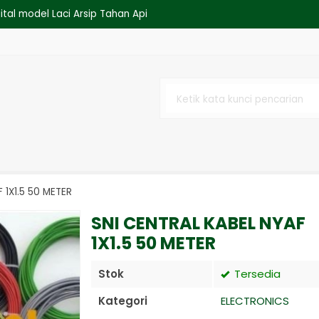
ital model Laci Arsip Tahan Api
POTONG BESI
ANSPARAN 2 SUSUN
OVEN
tester ( PAT ) Kyoritsu 6205
y Bain Marie HHBWND-150
 1X1.5 50 METER
lassic Clipsal Double Seri - E
SNI CENTRAL KABEL NYAF
1X1.5 50 METER
Stok
Tersedia
Kategori
ELECTRONICS