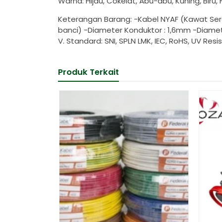
Warna: Hijau, Cokelat, Abu-abu, Kuning, Biru,
Keterangan Barang: -Kabel NYAF (Kawat Se
banci) -Diameter Konduktor : 1,6mm -Diamete
V. Standard: SNI, SPLN LMK, IEC, RoHS, UV Resi
Produk Terkait