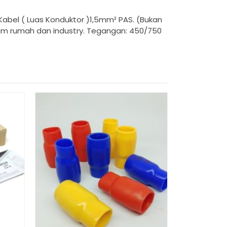
bel ( Luas Konduktor )1,5mm² PAS. (Bukan
alam rumah dan industry. Tegangan: 450/750
CAMELION –
D SUPER HE
*Har