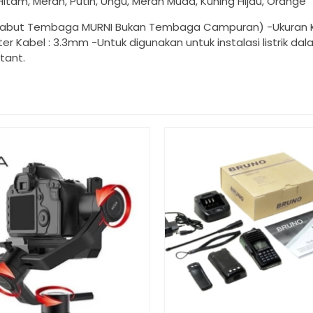
 Hitam, Merah, Putih, Ungu, Merah Muda, Kuning Hijau, Orange
rabut Tembaga MURNI Bukan Tembaga Campuran) -Ukuran Ka
r Kabel : 3.3mm -Untuk digunakan untuk instalasi listrik d
stant.