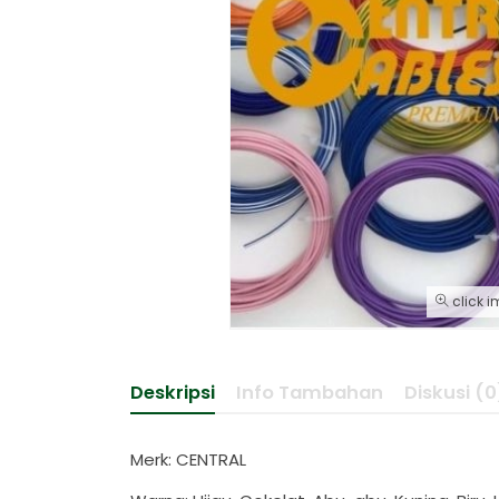
click i
Deskripsi
Info Tambahan
Diskusi (0
Merk: CENTRAL