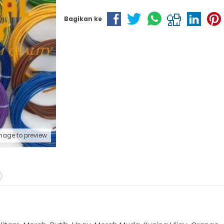
Bagikan ke
mage to preview
)