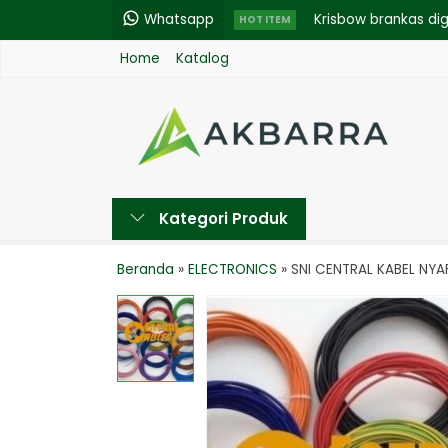
Whatsapp
Krisbow brankas dig
HOT ITEM
Home
Katalog
BATU GERINDA WD 
GENTENG METAL TR
GEO BAG
GEOTEXTILE NON W
Kategori Produk
Portable Appliance 
Glass Curved Luxur
Beranda
»
ELECTRONICS
»
SNI CENTRAL KABEL NYAF
Saklar Schneider S-C