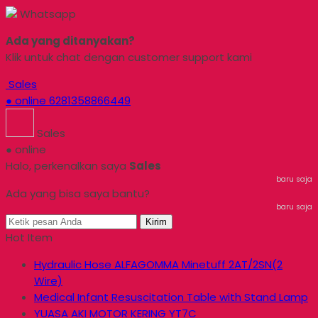
Whatsapp
Ada yang ditanyakan?
Klik untuk chat dengan customer support kami
Sales
● online
6281358866449
Sales
● online
Halo, perkenalkan saya
Sales
baru saja
Ada yang bisa saya bantu?
baru saja
Kirim
Hot Item
Hydraulic Hose ALFAGOMMA Minetuff 2AT/2SN(2
Wire)
Medical Infant Resuscitation Table with Stand Lamp
YUASA AKI MOTOR KERING YT7C