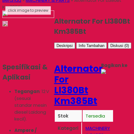
Beranda
»
MACHINERY & PARTS
»
Alternator For Ll380Bt
Km385Bt
click image to preview
Alternator For Ll380Bt
Km385Bt
Deskripsi
Info Tambahan
Diskusi (0)
Spesifikasi &
Bagikan ke
Alternator
Aplikasi
For
Ll380Bt
Tegangan
: 12 V
Km385Bt
(sesuai
standar mesin
diesel Laidong
Stok
Tersedia
kecil).
Kategori
MACHINERY
Ampere /