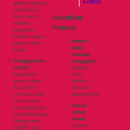
& PARTS
Arus
: Biasanya
sekitar 15 A,
Identitas
ideal untuk
sistem
Produk
pengisian
baterai tanpa
Nomor
beban listrik
suku
berat.
cadang
Penggunaan
pengganti
:
umum
:
KM385T-
Digunakan
12100,
pada traktor
KM385T-
Foton 254,
12100-20,
Jinma JM‑254,
KM385T12100.
serta mesin
Cocok
serupa lainnya
untuk
yang dilengkapi
mesin
:
dengan blok
Laidong
LL380BT atau