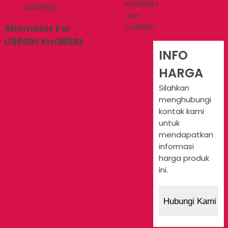
KM385BT
KM385BT.
dan
LL380BT.
Alternator For
Ll380Bt Km385Bt
INFO
HARGA
Silahkan
menghubungi
kontak kami
untuk
mendapatkan
informasi
harga produk
ini.
Hubungi Kami