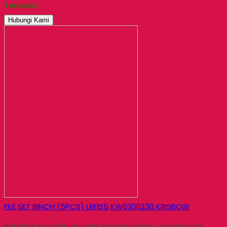
Tersedia
Hubungi Kami
FILE SET 8INCH (5PCS) LRFIS5 KW0300230 KRISBOW
Benefits Suitable for light removal duty Can used for