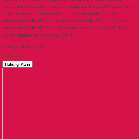
factories Machine shops and garage Features Made from
high carbon steel Specifications Contents : 1pc flat
second cut file 8″ 1pc round bastard file 8″ 1pc square
second cut file 8″ 1pc half round second cut file 8″ 1pc
three square second cut file 8
*Harga Hubungi CS
Tersedia
Hubungi Kami