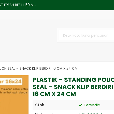
 FRESH REFILL 50 M....
EEVE PROBAN JUMPSUIT....
M X 1M X PER METER....
x10m heavy duty....
CH SEAL – SNACK KLIP BERDIRI 16 CM X 24 CM
PLASTIK – STANDING POU
SEAL – SNACK KLIP BERDIRI
y / Coupler 3 Cabang / Sambungan....
16 CM X 24 CM
Stok
Tersedia
232 DB9 male Female (1702) - MA....