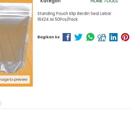
Kategori
HOME TOOLS
Standing Pouch Klip Berdiri Seal Lebar
PROOF FLASHLIGHT 4XAA HANDHELD 1....
16X24 Isi 50Pcs/Pack
Bagikan ke
 Instrumen Besi 2 Pintu....
mage to preview
)