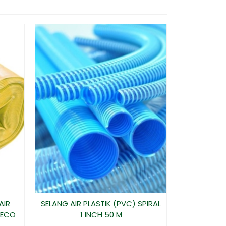
Grea
*Har
AIR
SELANG AIR PLASTIK (PVC) SPIRAL
 ECO
1 INCH 50 M