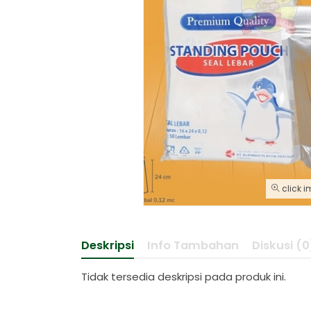
KRISBOW EXPLOSION 
Lemari Obat / Lemari
click i
Deskripsi
Info Tambahan
Diskusi (0
Tidak tersedia deskripsi pada produk ini.