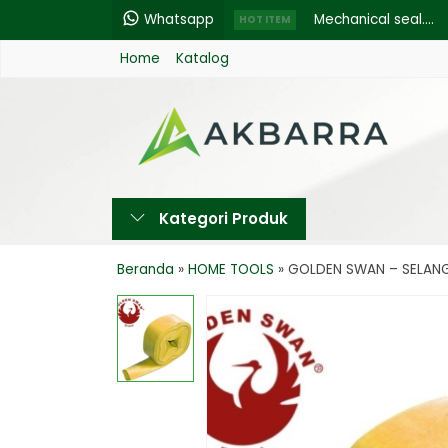
Whatsapp
Mechanical seal....
HOT ITEM
Home
Katalog
CIG Welding Helmet 
Pagar BRC Hot Dip Ga
Makita M 5801 B Circ
TIANG ANTRIAN / PEM
Kategori Produk
Krisbow Mechanic To
ABC ALKALINE - AA BA
Beranda
»
HOME TOOLS
»
GOLDEN SWAN – SELANG 
KABEL ETERNA NYYHY 