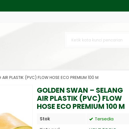
Helix C/W Complete Lens....
lvanis....
ular Saw 7" Mesin Circle Gerga....
BATAS / BIRU / MERAH - FURNITUR....
olkit 51 pcs LRTKM51 (10428842)....
TTERY - 1.5V 2 PCS....
AIR PLASTIK (PVC) FLOW HOSE ECO PREMIUM 100 M
3X2 5 50M 3X2.5 HITAM SERABUT....
GOLDEN SWAN – SELANG
AIR PLASTIK (PVC) FLOW
HOSE ECO PREMIUM 100 M
Stok
Tersedia