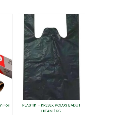
Grea
*Har
 Foil
PLASTIK – KRESEK POLOS BADUT
HITAM 1 KG