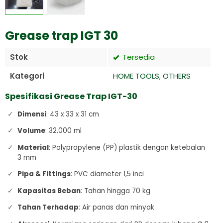
Grease trap IGT 30
Stok
Tersedia
Kategori
HOME TOOLS
,
OTHERS
Spesifikasi Grease Trap IGT-30
Dimensi
:
43 x 33 x 31 cm
Volume
:
32.000 ml
Material
:
Polypropylene (PP) plastik dengan ketebalan
3 mm
Pipa & Fittings
:
PVC diameter 1,5 inci
Kapasitas Beban
:
Tahan hingga 70 kg
Tahan Terhadap
:
Air panas dan minyak