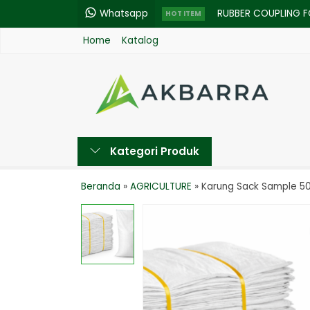
Whatsapp
RUBBER COUPLING F
HOT ITEM
Home
Katalog
PLASTIK - ALUMUNIU
RYU Obeng Listrik 4
POWERPACK - MESIN
Acebeam K75
Kategori Produk
Step-Up Boost DC-
REUSABLE HOME ACC
Beranda
»
AGRICULTURE
»
Karung Sack Sample 5
Chicago Coupling F