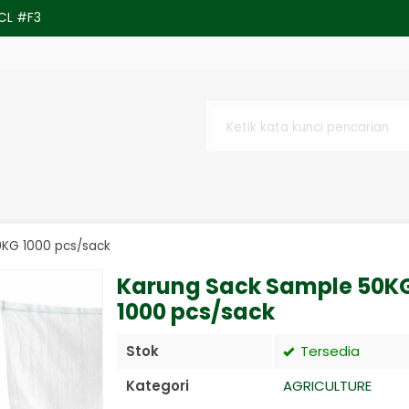
CL #F3
M FOIL BAGUS 45 X 760 CM
.8V
 PEDAL FOOD SEALER PENYEGEL PLAST
DC 400W SP/Module Converter Pengg
ESSORIES FURNITURE OFFICE BOTTLE
0KG 1000 pcs/sack
EMALE thread 3/4"
Karung Sack Sample 50K
1000 pcs/sack
Stok
Tersedia
Kategori
AGRICULTURE