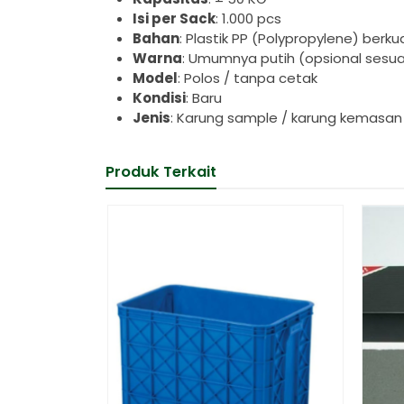
Isi per Sack
: 1.000 pcs
Bahan
: Plastik PP (Polypropylene) berku
Warna
: Umumnya putih (opsional sesua
Model
: Polos / tanpa cetak
Kondisi
: Baru
Jenis
: Karung sample / karung kemasan
Produk Terkait