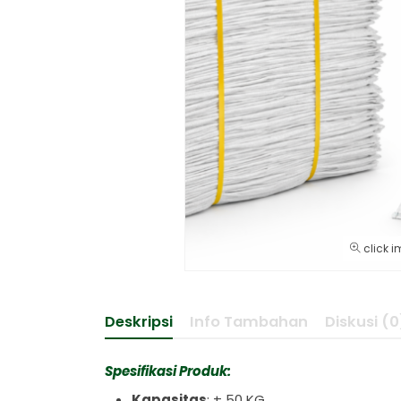
click i
Deskripsi
Info Tambahan
Diskusi (0
Spesifikasi Produk:
Kapasitas
: ± 50 KG